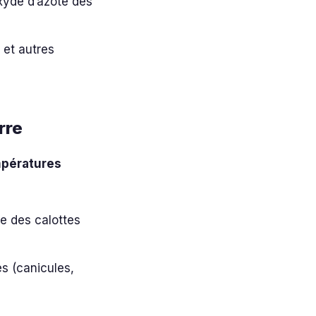
xyde d’azote des
 et autres
rre
mpératures
te des calottes
s (canicules,