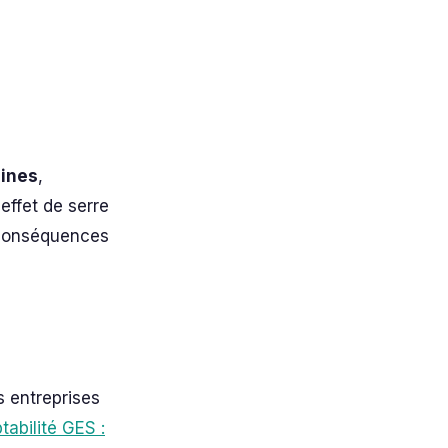
aines
,
effet de serre
 conséquences
 entreprises
abilité GES :