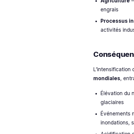
Agriculture
—
engrais
Processus in
activités indus
Conséquence
L’intensification
mondiales
, ent
Élévation du 
glaciaires
Événements mé
inondations, 