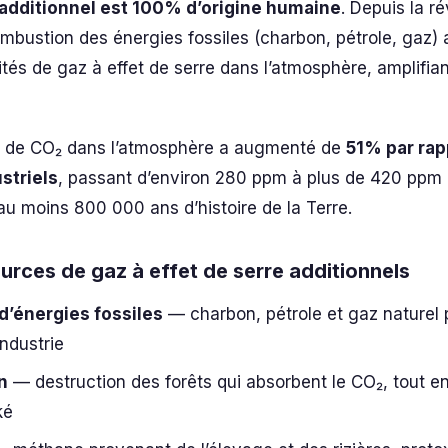
 additionnel est 100% d’origine humaine
. Depuis la ré
combustion des énergies fossiles (charbon, pétrole, gaz) a
és de gaz à effet de serre dans l’atmosphère, amplifiant
n de CO₂ dans l’atmosphère a augmenté de
51% par rap
striels
, passant d’environ 280 ppm à plus de 420 ppm a
au moins 800 000 ans d’histoire de la Terre.
ources de gaz à effet de serre additionnels
’énergies fossiles
— charbon, pétrole et gaz naturel p
industrie
n
— destruction des forêts qui absorbent le CO₂, tout en 
ké