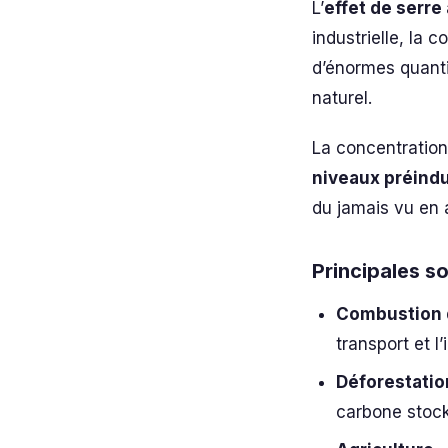
L’
effet de serre
industrielle, la 
d’énormes quantit
naturel.
La concentratio
niveaux préindu
du jamais vu en 
Principales s
Combustion d
transport et l’
Déforestatio
carbone stoc