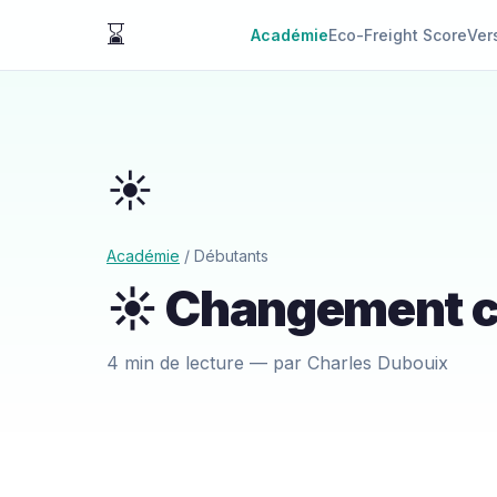
⌛
Académie
Eco-Freight Score
Ver
☀️
Académie
/ Débutants
☀️ Changement cli
4 min de lecture — par Charles Dubouix