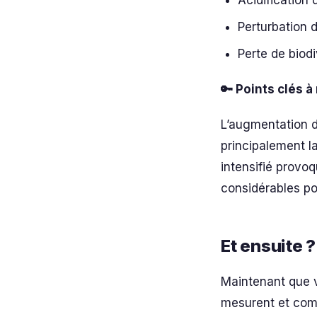
Acidificatio
Perturbation 
Perte de biodi
🔑 Points clés à
L’augmentation d
principalement la
intensifié prov
considérables po
Et ensuite ?
Maintenant que v
mesurent et comp