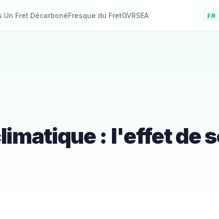
s Un Fret Décarboné
Fresque du Fret
OVRSEA
FR
matique : l'effet de s